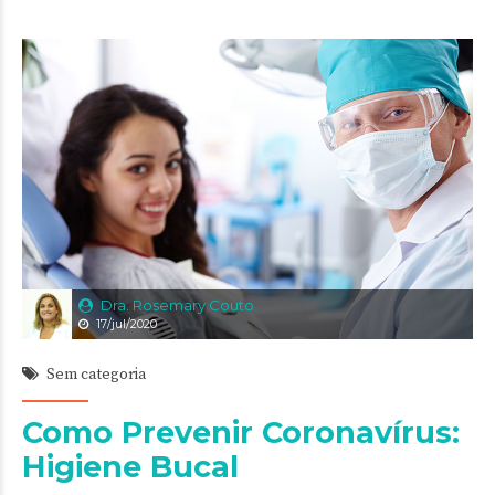
Dra. Rosemary Couto
17/jul/2020
Sem categoria
Como Prevenir Coronavírus:
Higiene Bucal