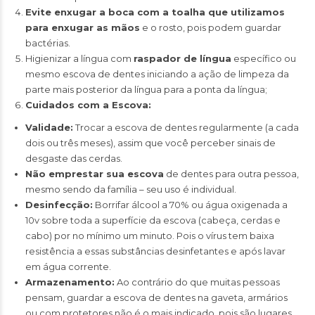
Evite enxugar a boca com a toalha que utilizamos
para enxugar as mãos
e o rosto, pois podem guardar
bactérias.
Higienizar a língua com
raspador de língua
específico ou
mesmo escova de dentes iniciando a ação de limpeza da
parte mais posterior da língua para a ponta da língua;
Cuidados com a Escova:
Validade:
Trocar a escova de dentes regularmente (a cada
dois ou três meses), assim que você perceber sinais de
desgaste das cerdas.
Não emprestar sua escova
de dentes para outra pessoa,
mesmo sendo da família – seu uso é individual.
Desinfecção:
Borrifar álcool a 70% ou água oxigenada a
10v sobre toda a superfície da escova (cabeça, cerdas e
cabo) por no mínimo um minuto. Pois o vírus tem baixa
resistência a essas substâncias desinfetantes e após lavar
em água corrente.
Armazenamento:
Ao contrário do que muitas pessoas
pensam, guardar a escova de dentes na gaveta, armários
ou com protetores não é o mais indicado, pois são lugares