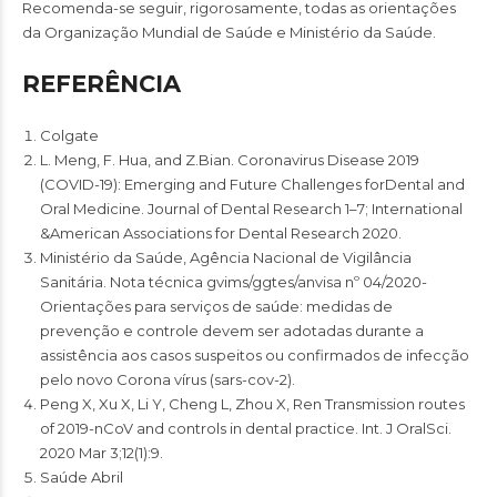
Recomenda-se seguir, rigorosamente, todas as orientações
da Organização Mundial de Saúde e Ministério da Saúde.
REFERÊNCIA
Colgate
L. Meng, F. Hua, and Z.Bian. Coronavirus Disease 2019
(COVID-19): Emerging and Future Challenges forDental and
Oral Medicine. Journal of Dental Research 1–7; International
&American Associations for Dental Research 2020.
Ministério da Saúde, Agência Nacional de Vigilância
Sanitária. Nota técnica gvims/ggtes/anvisa nº 04/2020-
Orientações para serviços de saúde: medidas de
prevenção e controle devem ser adotadas durante a
assistência aos casos suspeitos ou confirmados de infecção
pelo novo Corona vírus (sars-cov-2).
Peng X, Xu X, Li Y, Cheng L, Zhou X, Ren Transmission routes
of 2019-nCoV and controls in dental practice. Int. J OralSci.
2020 Mar 3;12(1):9.
Saúde Abril