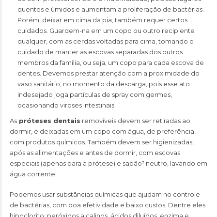
quentes e úmidos e aumentam a proliferação de bactérias.
Porém, deixar em cima da pia, também requer certos
cuidados. Guardem-na em um copo ou outro recipiente
qualquer, com as cerdas voltadas para cima, tomando o
cuidado de manter as escovas separadas dos outros
membros da família, ou seja, um copo para cada escova de
dentes. Devemos prestar atenção com a proximidade do
vaso sanitário, no momento da descarga, pois esse ato
indesejado joga partículas de spray com germes,
ocasionando viroses intestinais.
As
próteses dentais
removíveis devem ser retiradas ao
dormir, e deixadas em um copo com água, de preferência,
com produtos químicos. Também devem ser higienizadas,
após as alimentações e antes de dormir, com escovas
especiais (apenas para a prótese) e sabão⁷ neutro, lavando em
água corrente.
Podemos usar substâncias químicas que ajudam no controle
de bactérias, com boa efetividade e baixo custos. Dentre eles:
hipoclorito, peróxidos alcalinos, ácidos diluídos, enzima e