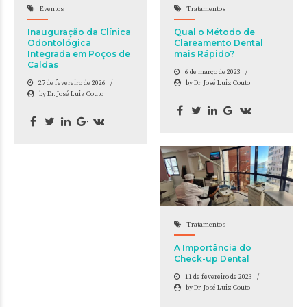
Eventos
Tratamentos
Inauguração da Clínica
Qual o Método de
Odontológica
Clareamento Dental
Integrada em Poços de
mais Rápido?
Caldas
6 de março de 2023
27 de fevereiro de 2026
by Dr. José Luiz Couto
by Dr. José Luiz Couto
Tratamentos
A Importância do
Check-up Dental
11 de fevereiro de 2023
by Dr. José Luiz Couto