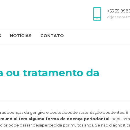
+55 35 998
drjosecout
S
NOTÍCIAS
CONTATO
a ou tratamento da
ta as doenças da gengiva e dos tecidos de sustentação dos dentes. É
 mundial tem alguma forma de
doença periodontal
,
popularm
olor pode passar desapercebida por muitos anos. Se não diagnostic