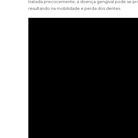
tratada precocemente, a doença gengival pode se prop
resultando na mobilidade e perda dos dentes.